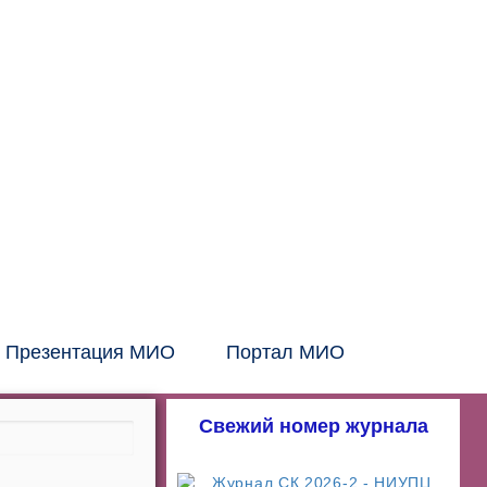
Головной офис:
СПб, Шаумяна, 10, БЦ
Тел:
+7 (812) 326-24-66
E-mail: info@mio.ru
Контакт в Москве и МО:
Тел:
+7 (495) 205-60-70
Тел:
+7 (916) 796-67-67
Контакт в Казахстане:
Тел:
+7 (7132) 41-02-35
Тел:
+7 (702) 539-29-71
Презентация МИО
Портал МИО
Свежий номер журнала