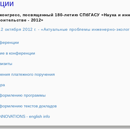
ции
онгресс, посвященный 180-летию СПбГАСУ «Наука и ин
оительстве - 2012»
2 октября 2012 г. - «Актуальные проблемы инженерно-эколог
нференции
тие в конференции
визиты
нения платежного поручения
ора
оформлению программы
оформлению текстов докладов
NOVATIONS - english info