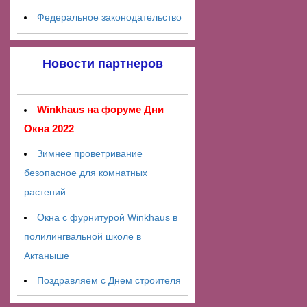
Федеральное законодательство
Новости партнеров
Winkhaus на форуме Дни
Окна 2022
Зимнее проветривание
безопасное для комнатных
растений
Окна с фурнитурой Winkhaus в
полилингвальной школе в
Актаныше
Поздравляем с Днем строителя