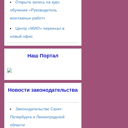
Открыта запись на курс
обучения «Руководитель
монтажных работ»
Центр «МИО» переехал в
новый офис
Наш Портал
Новости законодательства
Законодательство Санкт-
Петербурга и Ленинградской
области