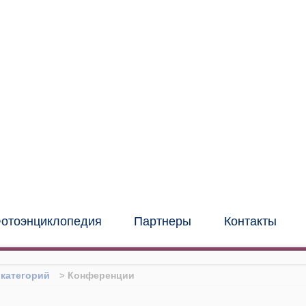
иональный институт
нных и фасадных
конструкций
(центр "МИО")
отоэнциклопедия
Партнеры
Контакты
 категорий
Конференции