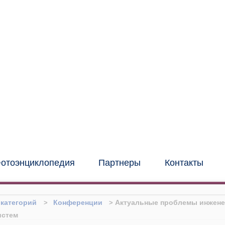
иональный институт
нных и фасадных
конструкций
(центр "МИО")
отоэнциклопедия
Партнеры
Контакты
 категорий
Конференции
Актуальные проблемы инжене
истем