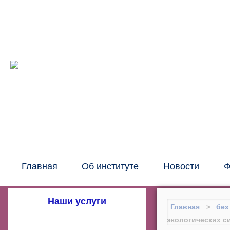
Межрег
око
Главная
Об институте
Новости
Ф
Наши услуги
Главная
без
экологических с