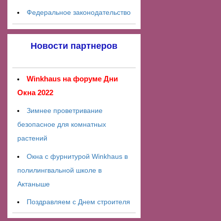
Федеральное законодательство
Новости партнеров
Winkhaus на форуме Дни
Окна 2022
Зимнее проветривание
безопасное для комнатных
растений
Окна с фурнитурой Winkhaus в
полилингвальной школе в
Актаныше
Поздравляем с Днем строителя