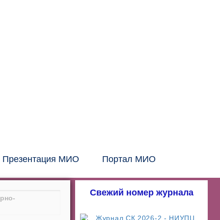
Головной офис:
СПб, Шаумяна, 10, БЦ
Тел:
+7 (812) 326-24-66
E-mail: info@mio.ru
Контакт в Москве и МО:
Тел:
+7 (495) 205-60-70
Тел:
+7 (916) 796-67-67
Контакт в Казахстане:
Тел:
+7 (7132) 41-02-35
Тел:
+7 (702) 539-29-71
Презентация МИО
Портал МИО
Свежий номер журнала
рно-