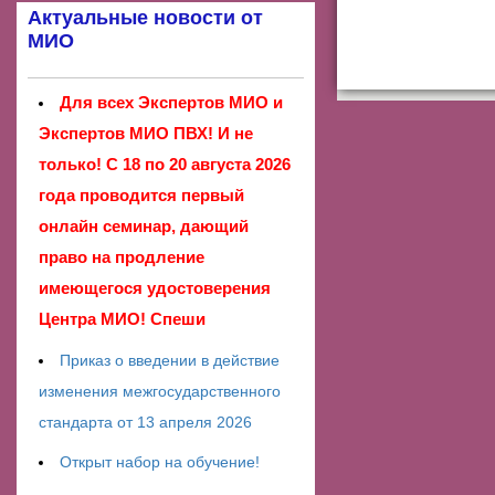
Актуальные новости от
МИО
Для всех Экспертов МИО и
Экспертов МИО ПВХ! И не
только! С 18 по 20 августа 2026
года проводится первый
онлайн семинар, дающий
право на продление
имеющегося удостоверения
Центра МИО! Спеши
Приказ о введении в действие
изменения межгосударственного
стандарта от 13 апреля 2026
Открыт набор на обучение!