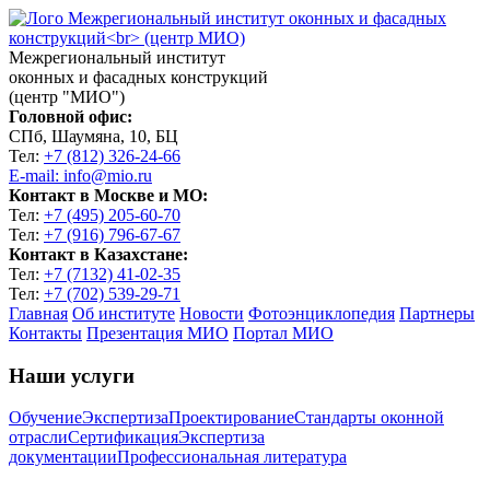
Межрегиональный институт
оконных и фасадных конструкций
(центр "МИО")
Головной офис:
СПб, Шаумяна, 10, БЦ
Тел:
+7 (812) 326-24-66
E-mail: info@mio.ru
Контакт в Москве и МО:
Тел:
+7 (495) 205-60-70
Тел:
+7 (916) 796-67-67
Контакт в Казахстане:
Тел:
+7 (7132) 41-02-35
Тел:
+7 (702) 539-29-71
Главная
Об институте
Новости
Фотоэнциклопедия
Партнеры
Контакты
Презентация МИО
Портал МИО
Наши услуги
Обучение
Экспертиза
Проектирование
Стандарты оконной
отрасли
Сертификация
Экспертиза
документации
Профессиональная литература