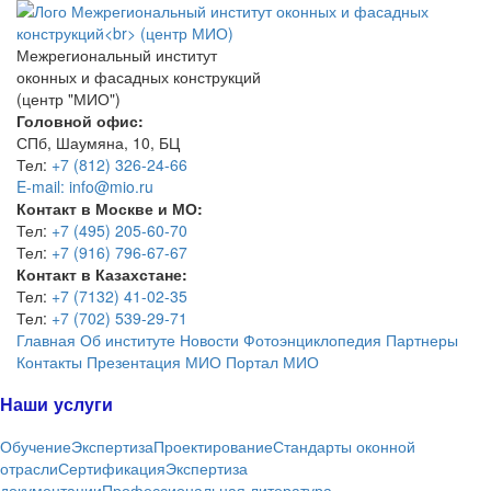
Межрегиональный институт
оконных и фасадных конструкций
(центр "МИО")
Головной офис:
СПб, Шаумяна, 10, БЦ
Тел:
+7 (812) 326-24-66
E-mail: info@mio.ru
Контакт в Москве и МО:
Тел:
+7 (495) 205-60-70
Тел:
+7 (916) 796-67-67
Контакт в Казахстане:
Тел:
+7 (7132) 41-02-35
Тел:
+7 (702) 539-29-71
Главная
Об институте
Новости
Фотоэнциклопедия
Партнеры
Контакты
Презентация МИО
Портал МИО
Наши услуги
Обучение
Экспертиза
Проектирование
Стандарты оконной
отрасли
Сертификация
Экспертиза
документации
Профессиональная литература