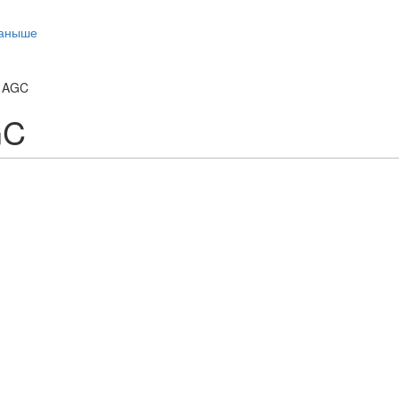
таныше
, AGC
GC