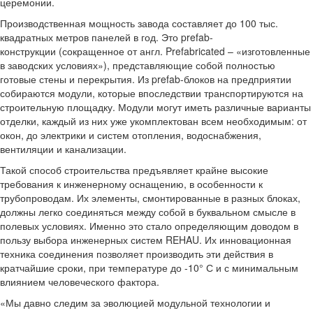
церемонии.
Производственная мощность завода составляет до 100 тыс.
квадратных метров панелей в год. Это prefab-
конструкции (сокращенное от англ. Prefabricated – «изготовленные
в заводских условиях»), представляющие собой полностью
готовые стены и перекрытия. Из prefab-блоков на предприятии
собираются модули, которые впоследствии транспортируются на
строительную площадку. Модули могут иметь различные варианты
отделки, каждый из них уже укомплектован всем необходимым: от
окон, до электрики и систем отопления, водоснабжения,
вентиляции и канализации.
Такой способ строительства предъявляет крайне высокие
требования к инженерному оснащению, в особенности к
трубопроводам. Их элементы, смонтированные в разных блоках,
должны легко соединяться между собой в буквальном смысле в
полевых условиях. Именно это стало определяющим доводом в
пользу выбора инженерных систем REHAU. Их инновационная
техника соединения позволяет производить эти действия в
кратчайшие сроки, при температуре до -10° С и с минимальным
влиянием человеческого фактора.
«Мы давно следим за эволюцией модульной технологии и