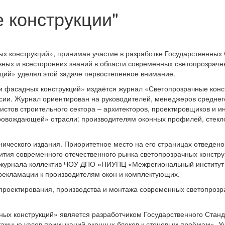
 конструкции"
конструкций», принимая участие в разработке Государственных С
зных и всесторонних знаний в области современных светопрозрачн
ий» уделял этой задаче первостепенное внимание.
 фасадных конструкций» издаётся журнал «Светопрозрачные конс
сии. Журнал ориентирован на руководителей, менеджеров среднего
листов строительного сектора – архитекторов, проектировщиков и 
ровождающей» отрасли: производителям оконных профилей, стекло
ехнического издания. Приоритетное место на его страницах отвед
тия современного отечественного рынка светопрозрачных конструк
ах журнала коллектив ЧОУ ДПО «НИУПЦ «Межрегиональный институт
екламации к производителям окон и комплектующих.
роектирования, производства и монтажа современных светопрозр
 конструкций» является разработчиком Государственного Станда
ажные узлов примыканий оконных блоков к стеновым проёмам». Уч