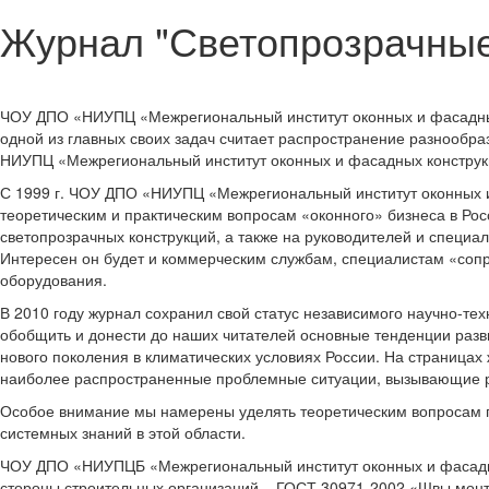
Журнал "Светопрозрачные
ЧОУ ДПО «НИУПЦ «Межрегиональный институт оконных и фасадных 
одной из главных своих задач считает распространение разнообра
НИУПЦ «Межрегиональный институт оконных и фасадных конструкц
С 1999 г. ЧОУ ДПО «НИУПЦ «Межрегиональный институт оконных и
теоретическим и практическим вопросам «оконного» бизнеса в Рос
светопрозрачных конструкций, а также на руководителей и специа
Интересен он будет и коммерческим службам, специалистам «соп
оборудования.
В 2010 году журнал сохранил свой статус независимого научно-т
обобщить и донести до наших читателей основные тенденции разви
нового поколения в климатических условиях России. На страниц
наиболее распространенные проблемные ситуации, вызывающие р
Особое внимание мы намерены уделять теоретическим вопросам п
системных знаний в этой области.
ЧОУ ДПО «НИУПЦБ «Межрегиональный институт оконных и фасадных
стороны строительных организаций – ГОСТ 30971-2002 «Швы монт