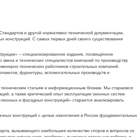
тандартов и другой нормативно-технической документации,
ых конструкций. С самых первых дней своего существования
трукции» – специализированное издание, посвящённое
 звена и технических специалистов компаний по производству
инженерно-технических работников строительных компаний.
пакетов, фурнитуры, вспомогательных производств и
ено техническим статьям и информационным блокам. Мы стараемся
ций, а также критический опыт эксплуатации оконных систем
 оконных и фасадных конструкций» старается анализировать
ачных конструкций с целью накопления в России фундаментальных
рта, вызывающего наибольшее количество споров и вопросов со
итывая актуальность проблемы, выделена отдельная рубрика, в