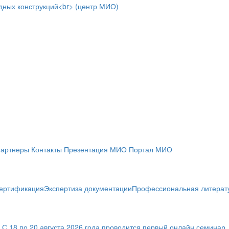
артнеры
Контакты
Презентация МИО
Портал МИО
ертификация
Экспертиза документации
Профессиональная литерат
! С 18 по 20 августа 2026 года проводится первый онлайн семин