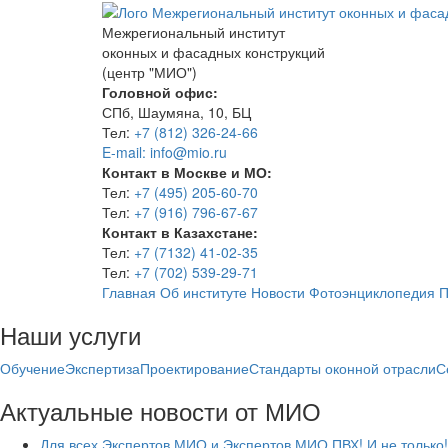
Межрегиональный институт
оконных и фасадных конструкций
(центр "МИО")
Головной офис:
СПб, Шаумяна, 10, БЦ
Тел:
+7 (812) 326-24-66
E-mail: info@mio.ru
Контакт в Москве и МО:
Тел:
+7 (495) 205-60-70
Тел:
+7 (916) 796-67-67
Контакт в Казахстане:
Тел:
+7 (7132) 41-02-35
Тел:
+7 (702) 539-29-71
Главная
Об институте
Новости
Фотоэнциклопедия
П
Наши услуги
Обучение
Экспертиза
Проектирование
Стандарты оконной отрасли
С
Актуальные новости от МИО
Для всех Экспертов МИО и Экспертов МИО ПВХ! И не только