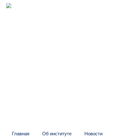
Межрегиональный институт
оконных и фасадных конструкций
(центр "МИО")
Головной офис:
СПб, Шаумяна, 10, БЦ
Тел:
+7 (812) 326-24-66
E-mail: info@mio.ru
Контакт в Москве и МО:
Тел:
+7 (495) 205-60-70
Тел:
+7 (916) 796-67-67
Контакт в Казахстане:
Тел:
+7 (7132) 41-02-35
Тел:
+7 (702) 539-29-71
Главная
Об институте
Новости