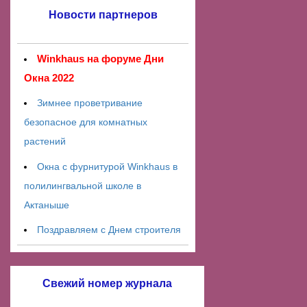
Новости партнеров
Winkhaus на форуме Дни
Окна 2022
Зимнее проветривание
безопасное для комнатных
растений
Окна с фурнитурой Winkhaus в
полилингвальной школе в
Актаныше
Поздравляем с Днем строителя
Свежий номер журнала